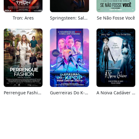
Tron: Ares
Springsteen: Salve-me Do Desconhecido
Se Não Fosse Você
Perrengue Fashion
Guerreiras Do K-Pop: Para Cantar Junto
A Noiva Cadáver (Relançamento)